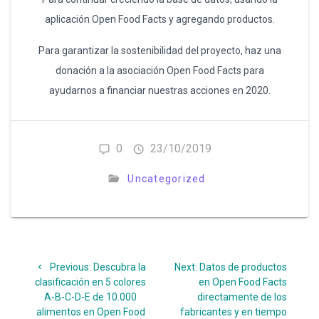
aplicación Open Food Facts y agregando productos.
Para garantizar la sostenibilidad del proyecto, haz una
donación a la asociación Open Food Facts para
ayudarnos a financiar nuestras acciones en 2020.
0
23/10/2019
Uncategorized
Navegación
Previous
Next
Previous:
Descubra la
Next:
Datos de productos
de
post:
post:
clasificación en 5 colores
en Open Food Facts
A-B-C-D-E de 10.000
directamente de los
entradas
alimentos en Open Food
fabricantes y en tiempo