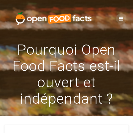
Skip
to
content
Pourquoi Open
Food Facts est-il
ouvert et
indépendant ?