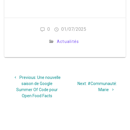
0
01/07/2025
Actualités
Navigation
Previous
Previous:
Une nouvelle
de
post:
Next
saison de Google
Next:
#Communauté:
post:
Summer Of Code pour
Marie
l’article
Open Food Facts