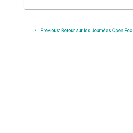
Navigation
Previous
Previous:
Retour sur les Journées Open Foo
de
post:
l’article