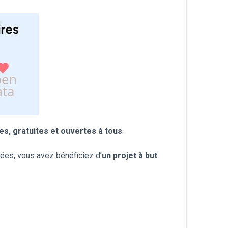
עברית
Nederlands
Čeština
日本語
Română
es, gratuites et ouvertes à tous
.
Türkçe
ées, vous avez bénéficiez d’
un projet à but
Tiếng Việt
Русский
Hrvatski