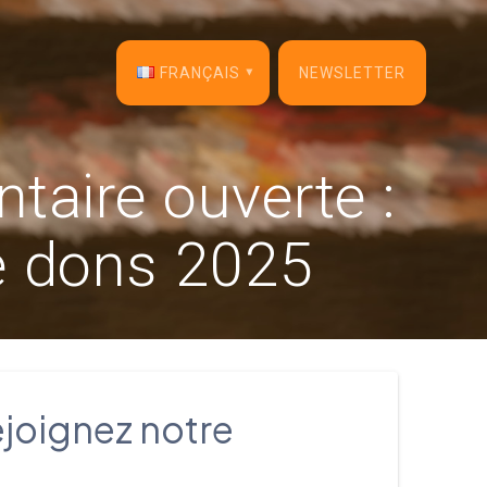
FRANÇAIS
NEWSLETTER
English
taire ouverte :
Français
e dons 2025
Español
Deutsch
Italiano
Dansk
ejoignez notre
Português