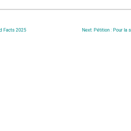
Next
d Facts 2025
Next:
Pétition : Pour la
post: