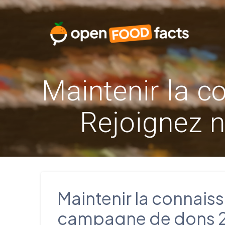
Skip
to
content
Maintenir la c
Rejoignez 
Maintenir la connaiss
campagne de dons 