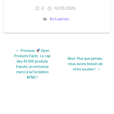
0
12/03/2026
Actualités
Navigation
Previous
Previous:
Open
de
post:
Products Facts : Le cap
Next
Next:
Plus que jamais,
des 40 000 produits
l’article
post:
nous avons besoin de
franchi, un immense
votre soutien !
merci à la Fondation
AFNIC !