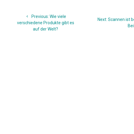
Beitragsnavigation
Previous
Previous:
Wie viele
Next
Next:
Scannen ist b
post:
verschiedene Produkte gibt es
post:
Bei
auf der Welt?