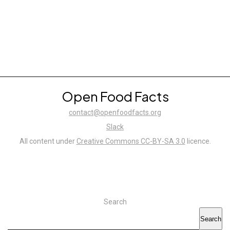
Open Food Facts
contact@openfoodfacts.org
Slack
All content under
Creative Commons CC-BY-SA 3.0
licence.
Search
Search