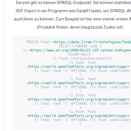
Derzeit gibt es keinen SPARQL-Endpunkt. Sie können stattdes
RDF-Export in ein Programm wie Datalift laden, um SPARQL-A
ausführen zu können. Zum Beispiel ist hier eine meiner ersten
(Produkte finden, deren Hauptzutat Zucker ist):
PREFIX food: 
<https://data.lirmm.fr/ontologies/food
SELECT?s?WHERE code {
   ?s 
<https://www.w3.org/1999/02/22-rdf-syntax-ns#type
FoodProduct.
   ?s food: containsIngredient?i.

   ?i food: food 
<https://world.openfoodfacts.org/ingredient/sugar>
 
   ?i food: rank "1" OPTIONAL {?s food: code?code}
}

   ?i food: food 
<https://world.openfoodfacts.org/ingredient/sugar>
 
   ?i food: rank "1" OPTIONAL {?s food: code?code}
}

   ?i food: food 
<https://world.openfoodfacts.org/ingredient/sugar>
 
   ?i food: rank "1" OPTIONAL {?s food: code?code}
}

   ?i food: food 
<https://world.openfoodfacts.org/ingredient/sugar>
 
   ?i food: rank "1" OPTIONAL {?s food: code?code}
}