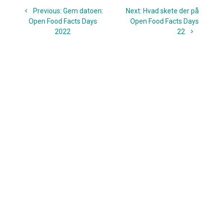
Indlægsnavigation
Previous
Next
Previous:
Gem datoen:
Next:
Hvad skete der på
post:
post:
Open Food Facts Days
Open Food Facts Days
2022
22