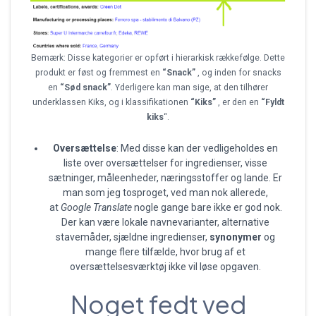
Bemærk: Disse kategorier er opført i hierarkisk rækkefølge. Dette
produkt er føst og fremmest en
“Snack”
, og inden for snacks
en
“Sød snack”
. Yderligere kan man sige, at den tilhører
underklassen Kiks, og i klassifikationen
“Kiks”
, er den en
“Fyldt
kiks
“.
Oversættelse
: Med disse kan der vedligeholdes en
liste over oversættelser for ingredienser, visse
sætninger, måleenheder, næringsstoffer og lande. Er
man som jeg tosproget, ved man nok allerede,
at
Google Translate
nogle gange bare ikke er god nok.
Der kan være lokale navnevarianter, alternative
stavemåder, sjældne ingredienser,
synonymer
og
mange flere tilfælde, hvor brug af et
oversættelsesværktøj ikke vil løse opgaven.
Noget fedt ved