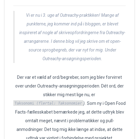
Vi er nu i 3. uge af Outreachy-praktikken! Mange af
punkterne, jeg kommer ind på i bloggen, er blevet
inspireret af nogle af skriveopfordringerne fra Outreachy-
arrangørerne. I denne blog vil jeg skrive om et open-
source sprogbegreb, der var nyt for mig
. Under
Outreachy-ansøgningsperioden.
Der var et væld af ord/begreber, som jeg blev forvirret
over under Outreachy-ansøgningsperioden. Dét ord, der
stikker mig mest lige nu, er
).
Som ny i Open Food
Taksonomi
(flertal: Taksonomier
Facts-fællesskabet bemærkede jeg, at dette udtryk blev
omtalt meget, nævnt i problematikker og pull-
anmodninger. Det tog mig ikke længe at indse, at dette
udtryk var vigtigt i forbindelse med projektet.