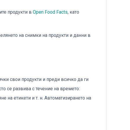
עברית
оите продукти в
Open Food Facts
, като
Nederlands
делянето на снимки на продукти и данни в
Čeština
日本語
Română
Türkçe
чки свои продукти и преди всичко да ги
то се развива с течение на времето:
Tiếng Việt
е на етикети и т. н. Автоматизирането на
Русский
Hrvatski