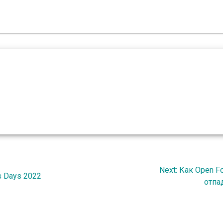
Next
Next:
Как Open F
s Days 2022
post:
отпа