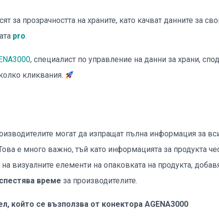
т за прозрачността на храните, като качват данните за св
мата
pro
.
ENA3000
, специалист по управление на данни за храни, спо
яколко кликвания.
роизводителите могат да изпращат пълна информация за вси
ова е много важно, тъй като информацията за продукта чес
а визуалните елементи на опаковката на продукта, добавян
спестява време
за производителите.
ел, който се възползва от конектора AGENA3000