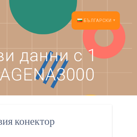
БЪЛГАРСКИ
English
и данни с 1
Français
р AGENA3000
Español
Deutsch
Italiano
Dansk
вия конектор
Português