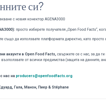
анните си?
акване с новия конектор AGENA3000
ENA3000)
:
просто изберете получателя „Open Food Facts“, ко
е също да използвате платформата директно, като просто 
ни акаунти в Open Food Facts
,
свържете се с нас, за да г
е възползвате от всички предимства (защита на данните, а
с нас на
producers@openfoodfacts.org
.
Едуард, Гала, Манон, Пиер & Stéphane