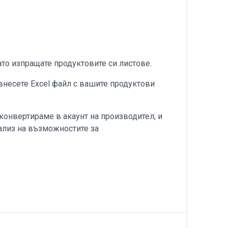
гато изпращате продуктовите си листове.
внесете Excel файл с вашите продуктови
и конвертираме в акаунт на производител; и
нализ на възможностите за