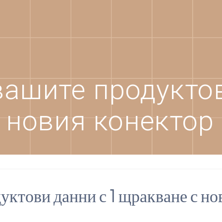
вашите продуктов
 новия конекто
уктови данни с 1 щракване с но