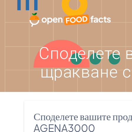
Skip
to
content
Споделете 
щракване с
Споделете вашите прод
AGENA3000