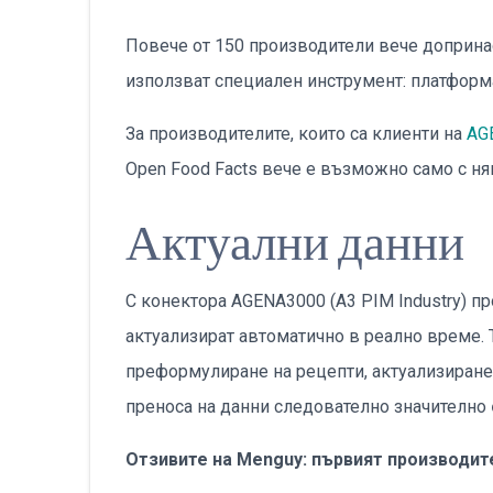
Повече от 150 производители вече допринася
използват специален инструмент: платфор
За производителите, които са клиенти на
AG
Open Food Facts вече е възможно само с н
Актуални данни
С конектора AGENA3000 (A3 PIM Industry) п
актуализират автоматично в реално време. Т
преформулиране на рецепти, актуализиране н
преноса на данни следователно значително
Отзивите на Menguy: първият производит