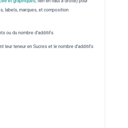
cée et graphiques
, lien en haut à droite) pour
עברית
es, labels, marques, et composition
Nederlands
nts ou du nombre d’additifs.
Čeština
nt leur teneur en Sucres et le nombre d’additifs
日本語
Română
Türkçe
Tiếng Việt
Русский
Hrvatski