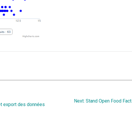
Next
Next:
Stand Open Food Facts
et export des données
post: