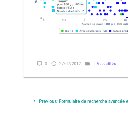
0
27/07/2012
Actualités
Navigation
de
Previous
Previous:
Formulaire de recherche avancée 
post:
l’article