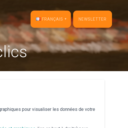
FRANÇAIS
NEWSLETTER
English
lics
Français
Español
Deutsch
Italiano
Dansk
raphiques pour visualiser les données de votre
Português