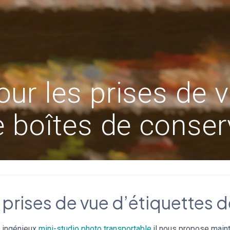
r les prises de v
e boîtes de conser
prises de vue d’étiquettes 
n ingénieux
mini-studio photo transportable
,il nous propose main