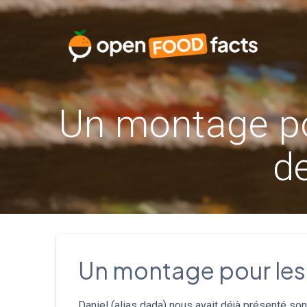
Skip
to
content
Un montage pou
d
Un montage pour les 
Daniel (alias dada) nous avait déjà présenté so