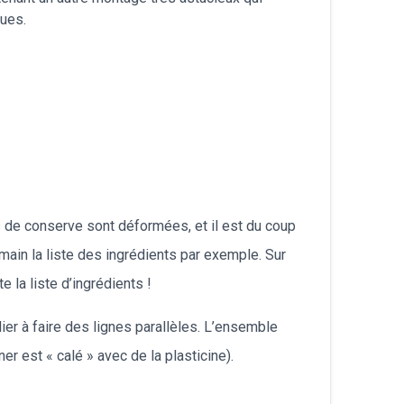
ques.
עברית
Nederlands
Čeština
日本語
Română
s de conserve sont déformées, et il est du coup
Türkçe
main la liste des ingrédients par exemple. Sur
 la liste d’ingrédients !
Tiếng Việt
ier à faire des lignes parallèles. L’ensemble
Русский
er est « calé » avec de la plasticine).
Hrvatski