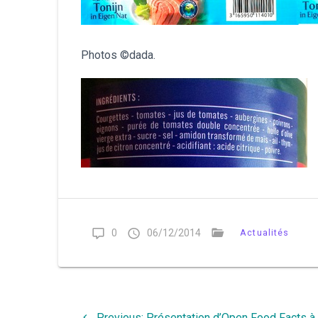
Photos ©dada.
0
06/12/2014
Actualités
Navigation
Previous
Previous:
Présentation d’Open Food Facts à