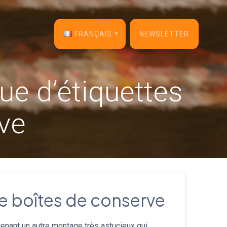
FRANÇAIS
NEWSLETTER
English
ue d’étiquettes
Français
ve
Español
Deutsch
Italiano
Dansk
de boîtes de conserve
Português
tenant un autre montage très astucieux qui