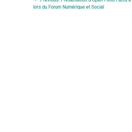
de
post:
lors du Forum Numérique et Social
l’article
Open Food Facts
contact@openfoodfacts.org
Slack