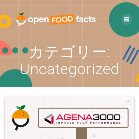
Skip
to
content
カテゴリー:
Uncategorized