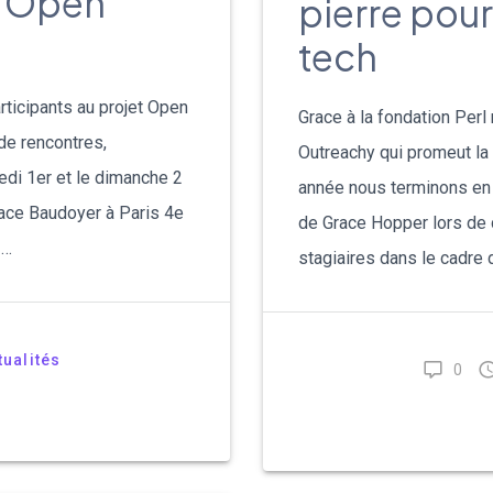
e Open
pierre pour
tech
rticipants au projet Open
Grace à la fondation Per
de rencontres,
Outreachy qui promeut la 
di 1er et le dimanche 2
année nous terminons en b
Place Baudoyer à Paris 4e
de Grace Hopper lors de 
 …
stagiaires dans le cadre 
tualités
0