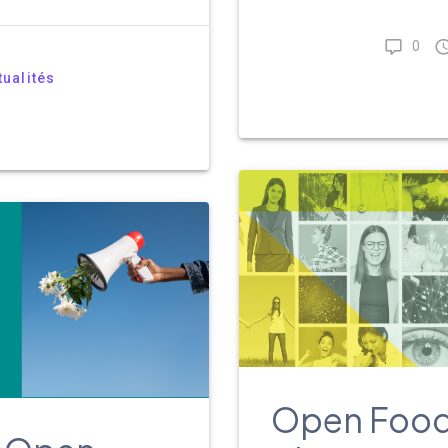
0
tualités
Open Food 