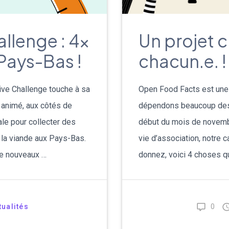
allenge : 4x
Un projet c
 Pays-Bas !
chacun.e. !
tive Challenge touche à sa
Open Food Facts est une as
 animé, aux côtés de
dépendons beaucoup des d
ale pour collecter des
début du mois de novemb
à la viande aux Pays-Bas.
vie d’association, notre
e nouveaux …
donnez, voici 4 choses q
tualités
0