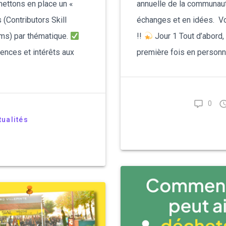
mettons en place un «
annuelle de la communau
(Contributors Skill
échanges et en idées. Vo
ams) par thématique.
!!
Jour 1 Tout d’abord, 
tences et intérêts aux
première fois en person
0
tualités