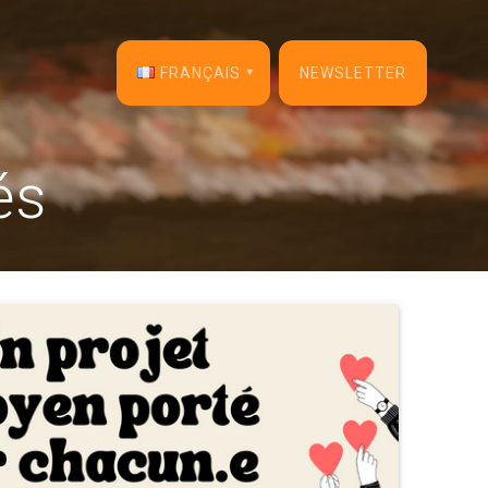
FRANÇAIS
NEWSLETTER
English
és
Français
Español
Deutsch
Italiano
Dansk
Português