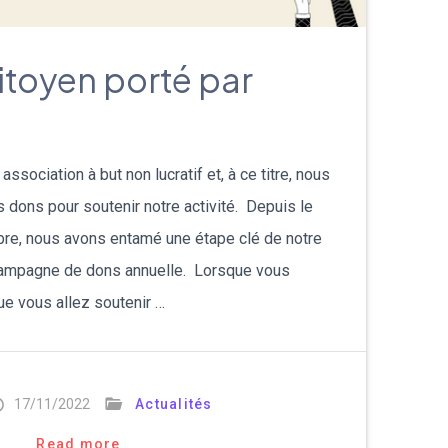
עברית
itoyen porté par
Nederlands
Čeština
日本語
sociation à but non lucratif et, à ce titre, nous
ons pour soutenir notre activité. Depuis le
Română
re, nous avons entamé une étape clé de notre
 campagne de dons annuelle. Lorsque vous
Türkçe
ue vous allez soutenir …
Tiếng Việt
Русский
17/11/2022
Actualités
Hrvatski
Read more