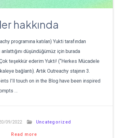
er hakkında
eachy programına katılan) Yukti tarafından
yi anlattığını düşündüğümüz için burada
 Çok teşekkür ederim Yukti! (“Herkes Mücadele
akaleye bağlantı). Artık Outreachy stajının 3.
ints I’ll touch on in the Blog have been inspired
rompts …
20/09/2022
Uncategorized
Read more