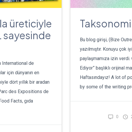
a üreticiyle
Taksonomil
L sayesinde
Bu blog girişi, (Bize Outr
yazılmıştır. Konuyu çok i
paylaşmamıza izin verdi.
n International de
Ediyor” başlıklı orijinal m
lar için dünyanın en
Haftasındayız! A lot of po
yle dört yıllık bir aradan
by some of the writing p
 Parc des Expositions de
 Food Facts, gıda
0