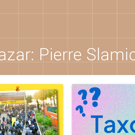
azar:
Pierre Slami