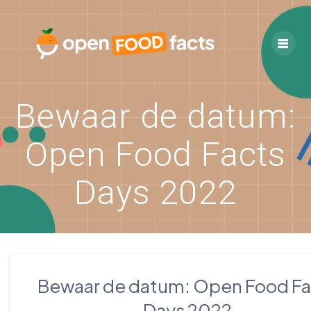
Skip
to
content
Bewaar de datum:
Open Food Facts
Days 2022
Bewaar de datum: Open Food Fa
Days 2022