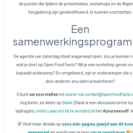
de punten die tijdens de presentaties, workshops en de Alg
Vergadering zijn geïdentificeerd, te kunnen voortzetten.
Een
samenwerkingsprogra
De agenda van zaterdag staat wagenwijd open: zou je kunnen v
wat je doet op Open Food Facts? Wil je een workshop geven ov
bepaald onderwerp? En omgekeerd, zijn er onderwerpen die u
door anderen zou laten presenteren?
U kunt
uw voorstellen
tot
sturen via contact@openfoodfacts.
nog beter, ze delen op
Slack
(Slack is een discussieruimte tu
bijdragers,
meld u aan om lid te worden
) in het
#journeesoff
-
Vind meer details op
onze wiki-pagina gewijd aan dit ko
evenement
en wacht niet te lang
om te registreren
!