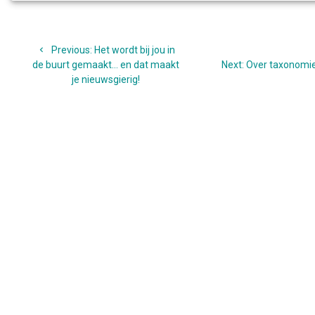
Bericht
Previous
Previous:
Het wordt bij jou in
navigatie
post:
Next
de buurt gemaakt… en dat maakt
Next:
Over taxonomi
post:
je nieuwsgierig!