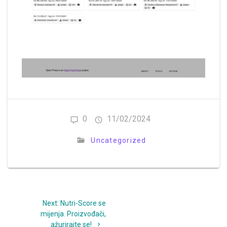
0
11/02/2024
Uncategorized
Navigacija
Next
Next:
Nutri-Score se
objava
post:
mijenja. Proizvođači,
ažurirajte se!