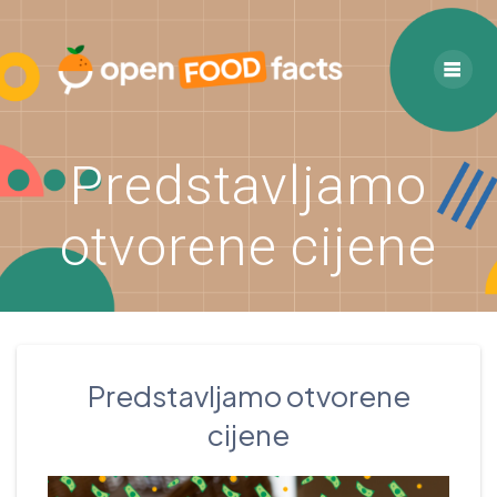
Skip
to
content
Predstavljamo
otvorene cijene
Predstavljamo otvorene
cijene